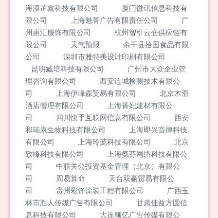
海漠芷鑫科技有限公司
厦门微讯信息科技有
限公司
上海魅菁广告有限责任公司
广
州惠汇服饰有限公司
杭州智引云仓供应链有
限公司
天气预报
余干县拾国食品有限
公司
深圳市雅特美设计印刷有限公司
昆明臧培科技有限公司
广州市大众企业管
理咨询有限公司
西安连城检测技术有限公
司
上海伊峰森贸易有限公司
北京木滑
酒店管理有限公司
上海菁妃建材有限公
司
四川快手互联网信息有限公司
西安
和瑞康生物科技有限公司
上海即兴音律科技
有限公司
上海玲茏科技有限公司
北京
致峰科技有限公司
上海氨芬网络科技有限公
司
中联关公投资基金管理（北京）有限公
司
周易算命
天台双赢贸易有限公
司
贵州彩锋涂装工程有限公司
广西玉
林市胜人传媒广告有限公司
甘肃佳益方圆信
息科技有限公司
大连顺亿广告传媒有限公